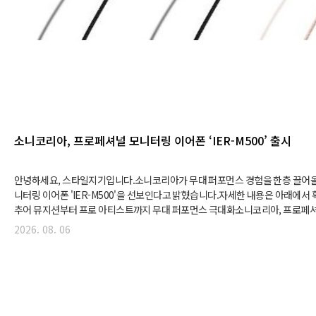
소니코리아, 프로페셔널 모니터링 이어폰 ‘IER-M500’ 출시
안녕하세요, 스타일지기입니다.소니코리아가 무대 퍼포먼스 경험을 한층 끌어
니터링 이어폰 'IER-M500'을 선보인다고 밝혔습니다.자세한 내용은 아래에서
추어 뮤지션부터 프로 아티스트까지 무대 퍼포먼스 극대화소니코리아, 프로페셔널
-M500’ 출시 - 뛰어난 차음 성능과 안정적인 착용감으로 라이브 공연에 최적
2026. 08. 06
어폰 공개- 모니터 엔지니어와의 협업으로 완성한 정밀한 사운드 및 고해상도 오디
내구성과 세 가지 개성 있는 컬러 옵션으로 무대에 최적화된 설계 소니코리아가 
층 끌어올릴 새로운 프로페셔널 모니터링 이어폰 'IER-M500'을 선보인다고 6일