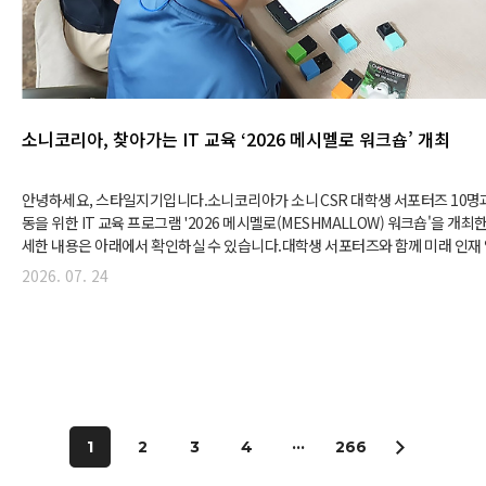
소니코리아, 찾아가는 IT 교육 ‘2026 메시멜로 워크숍’ 개최
안녕하세요, 스타일지기입니다.소니코리아가 소니 CSR 대학생 서포터즈 10명과
동을 위한 IT 교육 프로그램 '2026 메시멜로(MESHMALLOW) 워크숍'을 개
세한 내용은 아래에서 확인하실 수 있습니다.대학생 서포터즈와 함께 미래 인재
아가는 IT 교육 ‘2026 메시멜로 워크숍’ 개최 - 서울·대구 권역 지역 아동센터 1
2026. 07. 24
시- 총 10인의 소니 CSR 대학생 서포터즈와 함께 소니 IoT DIY 키트 '메시(ME
진행- 소니코리아 키타지마 유키히로 대표, 대학생 서포터즈 발대식 및 첫 수업
한 미래 인재 양성 중요성 강조 소니코리아가 소니 CSR 대학..
1
2
3
4
···
266