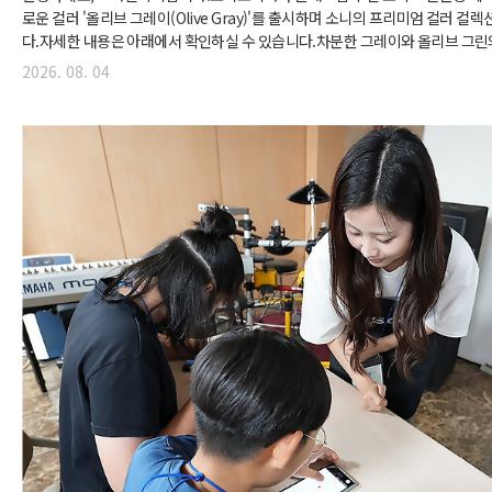
로운 컬러 '올리브 그레이(Olive Gray)'를 출시하며 소니의 프리미엄 컬러 
다.자세한 내용은 아래에서 확인하실 수 있습니다.차분한 그레이와 올리브 그린
노이즈 캔슬링 헤드폰 WH-1000XM6 ‘올리브 그레이’ 출시 - WH-1000XM6 신
2026. 08. 04
시해 소니 프리미엄 컬러 컬렉션 확대- 차분한 그레이에 올리브 그린 더한 컬러로
화적 감성 선사- 기존 플래티넘 실버·블랙·미드나잇 블루·샌드 핑크·샌드 스톤에
가한 6가지 라인업으로 소비자 선택 폭 넓혀 소니코리아가 플래그십 무선 노이즈 .