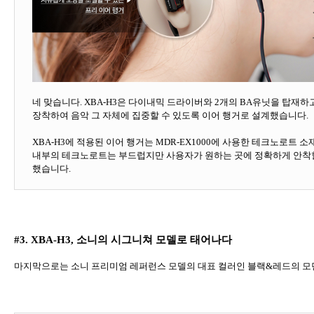
네 맞습니다
. XBA-H3
은 다이내믹 드라이버와
2
개의
BA
유닛을 탑재하고
장착하여 음악 그 자체에 집중할 수 있도록 이어 행거로 설계했습니다
.
XBA-H3
에 적용된 이어 행거는
MDR-EX1000
에 사용한 테크노로트 소
내부의 테크노로트는 부드럽지만 사용자가 원하는 곳에 정확하게 안착할
했습니다
.
#3. XBA-H3,
소니의 시그니쳐 모델로 태어나다
마지막으로는 소니 프리미엄 레퍼런스 모델의 대표 컬러인 블랙
&
레드의 모