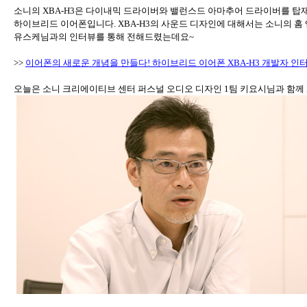
소니의
XBA-H3
은 다이내믹 드라이버와 밸런스드 아마추어 드라이버를 탑재
하이브리드 이어폰입니다
. XBA-H3
의 사운드 디자인에 대해서는 소니의 홈
유스케님과의 인터뷰를 통해 전해드렸는데요
~
>>
이어폰의
새로운
개념을
만들다!
하이브리드
이
어폰 XBA-H3
개발자
인터
오늘은 소니 크리에이티브 센터 퍼스널 오디오 디자인
1
팀 키요시님과 함께