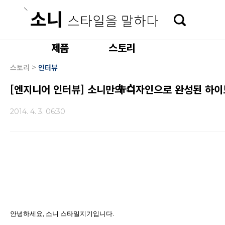
본문 바로가기
제품
스토리
>
스토리
인터뷰
뉴스
[엔지니어 인터뷰] 소니만의 디자인으로 완성된 하이브
2014. 4. 3. 06:30
안녕하세요
,
소니 스타일지기입니다
.