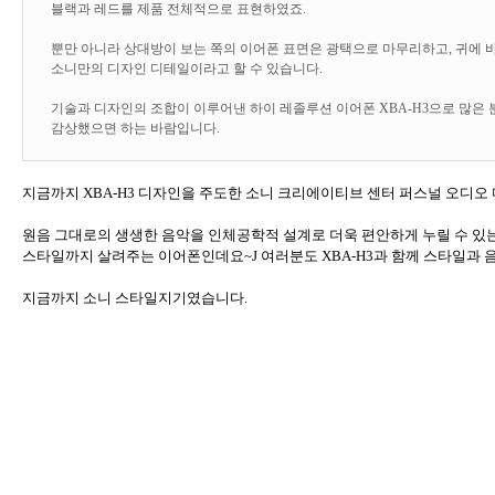
블랙과 레드를 제품 전체적으로 표현하였죠
.
뿐만 아니라 상대방이 보는 쪽의 이어폰 표면은 광택으로 마무리하고
,
귀에 
소니만의 디자인 디테일이라고 할 수 있습니다
.
기술과 디자인의 조합이 이루어낸 하이 레졸루션 이어폰
XBA-H3
으로 많은
감상했으면 하는 바람입니다
.
지금까지
XBA-H3
디자인을 주도한
소니 크리에이티브 센터 퍼스널 오디오
원음 그대로의 생생한 음악을 인체공학적 설계로 더욱 편안하게 누릴 수 있
스타일까지 살려주는 이어폰인데요
~
J
여러분도
XBA-H3
과 함께 스타일과 
지금까지 소니 스타일지기였습니다
.