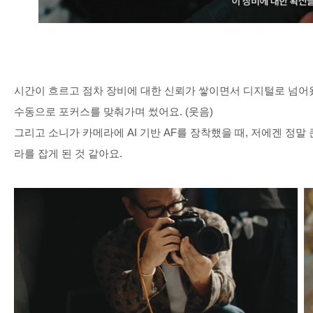
시간이 흐르고 점차 장비에 대한 신뢰가 쌓이면서 디지털로 넘
수동으로 포커스를 맞춰가며 썼어요
. (
웃음
)
그리고 소니가 카메라에
AI
기반
AF
를 장착했을 때
,
저에겐 정말
라를 잡게 된 것 같아요
.