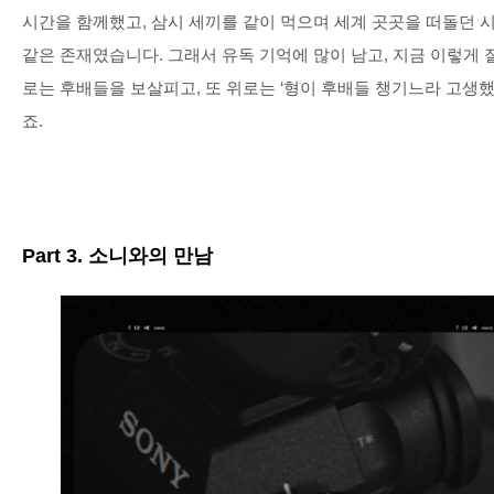
시간을 함께했고
,
삼시 세끼를 같이 먹으며 세계 곳곳을 떠돌던 
같은 존재였습니다
.
그래서 유독 기억에 많이 남고
,
지금 이렇게 
로는 후배들을 보살피고
,
또 위로는
‘
형이 후배들 챙기느라 고생
죠
.
Part 3.
소니와의 만남