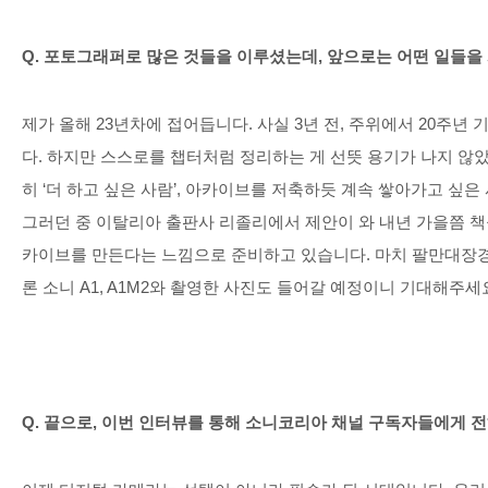
Q.
포토그래퍼로 많은 것들을 이루셨는데
,
앞으로는 어떤 일들을
제가 올해
23
년차에 접어듭니다
.
사실
3
년 전
,
주위에서
20
주년 
다
.
하지만 스스로를 챕터처럼 정리하는 게 선뜻 용기가 나지 않
히
‘
더 하고 싶은 사람
’,
아카이브를 저축하듯 계속 쌓아가고 싶은
그러던 중 이탈리아 출판사 리졸리에서 제안이 와 내년 가을쯤 책
카이브를 만든다는 느낌으로 준비하고 있습니다
.
마치 팔만대장경
론 소니
A1, A1M2
와 촬영한 사진도 들어갈 예정이니 기대해주세
Q.
끝으로
,
이번 인터뷰를 통해 소니코리아 채널 구독자들에게 