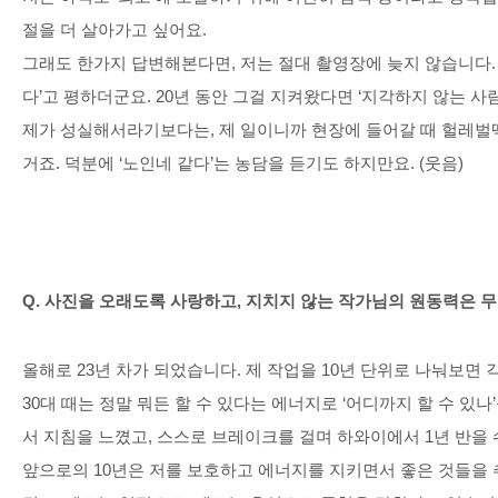
절을 더 살아가고 싶어요
.
그래도 한가지 답변해본다면
,
저는 절대 촬영장에 늦지 않습니다
다
’
고 평하더군요
. 20
년 동안 그걸 지켜왔다면
‘
지각하지 않는 사
제가 성실해서라기보다는
,
제 일이니까 현장에 들어갈 때 헐레
거죠
.
덕분에
‘
노인네 같다
’
는 농담을 듣기도 하지만요
. (
웃음
)
Q.
사진을 오래도록 사랑하고
,
지치지 않는 작가님의 원동력은 
올해로
23
년 차가 되었습니다
.
제 작업을
10
년 단위로 나눠보면 
30
대 때는 정말 뭐든 할 수 있다는 에너지로
‘
어디까지 할 수 있나
’
서 지침을 느꼈고
,
스스로 브레이크를 걸며 하와이에서
1
년 반을
앞으로의
10
년은 저를 보호하고 에너지를 지키면서 좋은 것들을