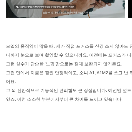
모델의 움직임이 많을 때
,
제가 직접 포커스를 신경 쓰지 않아도
나까지 눈으로 보며 촬영할 수 있으니까요
.
예전에는 포커스가 나
그런 실수가 단순한
‘
느낌
’
만으로는 절대 보완되지 않거든요
.
그런 면에서 지금은 훨씬 안정적이고
,
소니
A1, A1M2
를 쓰고 난
어요
.
그 외 전반적으로 기능적인 편리함도 큰 장점입니다
.
예전엔 엎드
있죠
.
이런 소소한 부분에서부터 큰 차이를 느끼고 있습니다
.