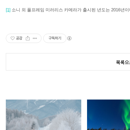
[1]
소니 외 풀프레임 미러리스 카메라가 출시된 년도는
2016
년이
공감
구독하기
목록으