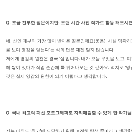
Q.
조금 진부한 질문이지만
,
오랜 시간 사진 작가로 활동 해오시
네
,
신인 때부터 가장 많이 받아온 질문인데요
(
웃음
).
사실 명확하
를 보며 영감을 얻는다
’
는 식의 답은 제겐 맞지 않습니다
.
저에게 영감의 원천은 결국
‘
삶
’
입니다
.
내가 오늘 무엇을 보고
,
며
에 쌓여 있다가 작업 순간에 툭 튀어나오는 것 같아요
.
억지로
‘
영
것은 실제 영감의 원천이 되기 어렵다고 생각합니다
.
Q.
국내 최고의 패션 포토그래퍼로 자리매김할 수 있게 한 작가
저는 아직도
‘
최고
’
에 도달하기 위해 여전히 탐색 중이라고 생각