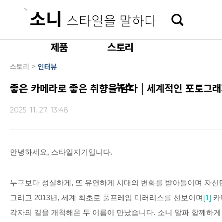
본문 바로가기
제품
스토리
>
스토리
인터뷰
뉴스
좋은 카메라로 좋은 취향을 담다 | 세계적인 포토그래
2025. 11. 27. 13:48
안녕하세요
,
스타일지기입니다
.
누구보다 성실하게
,
또 유연하게 시대의 변화를 받아들이며 자신
그리고
2013
년
,
세계 최초로 풀프레임 미러리스를 선보이며
[1]
카
각자의 길을 개척해온 두 이름이 만났습니다
.
소니 알파 함께하게