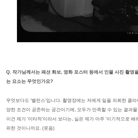
Q.
작가님께서는 패션 화보
,
영화 포스터 등에서 인물 사진 촬영
는 요소는 무엇인가요
?
무엇보다도
‘
밸런스
’
입니다
.
촬영장에는 저에게 일을 의뢰한 클라
양한 조건이 공존하는 공간이기에
,
모두가 만족할 수 있는 결과물
이건 제가
‘
이타적
’
이라서 보다는
,
실은 제가 아주
‘
이기적으로 배
위한 것이니까요
. (
웃음
)