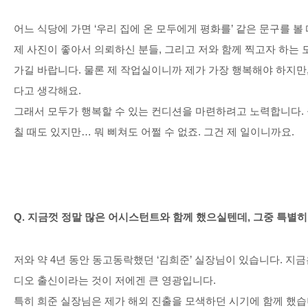
어느 식당에 가면
‘
우리 집에 온 모두에게 평화를
’
같은 문구를 볼
제 사진이 좋아서 의뢰하신 분들
,
그리고 저와 함께 찍고자 하는
가길 바랍니다
.
물론 제 작업실이니까 제가 가장 행복해야 하지만
다고 생각해요
.
그래서 모두가 행복할 수 있는 컨디션을 마련하려고 노력합니다
.
칠 때도 있지만
…
뭐 삐쳐도 어쩔 수 없죠
.
그건 제 일이니까요
.
Q.
지금껏 정말 많은 어시스턴트와 함께 했으실텐데
,
그중 특별히
저와 약
4
년 동안 동고동락했던
‘
김희준
’
실장님이 있습니다
.
지금
디오 출신이라는 것이 저에겐 큰 영광입니다
.
특히 희준 실장님은 제가 해외 진출을 모색하던 시기에 함께 했