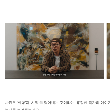
사진은
‘
취향
’
과
‘
시절
’
을 담아내는 것이라는
,
홍장현 작가의 이야기
는지를 보여주는데요
.